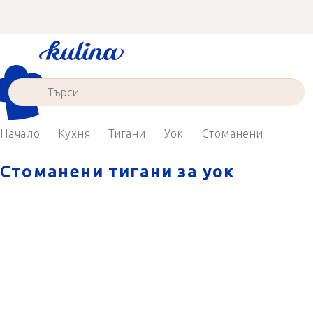
Преминаване
към
съдържанието
Начало
Кухня
Тигани
Уок
Стоманени
Стоманени тигани за уок