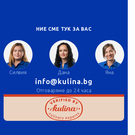
НИЕ СМЕ ТУК ЗА ВАС
Силвия
Дана
Яна
info@kulina.bg
Отговаряме до 24 часа