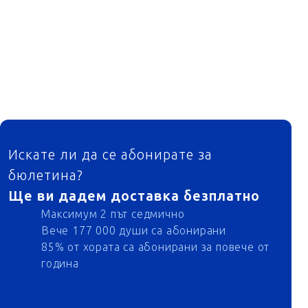
ФУТЕР
Искате ли да се абонирате за
бюлетина?
Ще ви дадем доставка безплатно
Максимум 2 път седмично
Вече 177 000 души са абонирани
85% от хората са абонирани за повече от
година