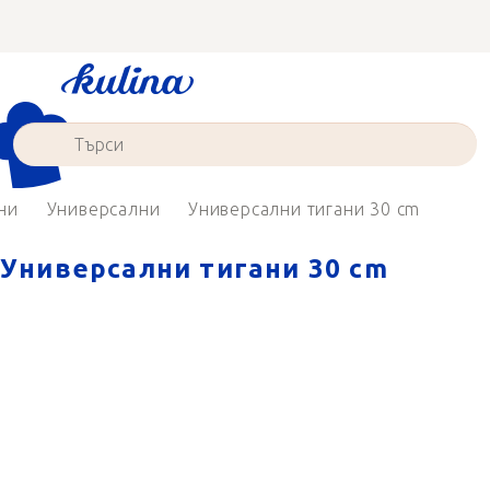
Преминаване
към
съдържанието
ни
Универсални
Универсални тигани 30 cm
Универсални тигани 30 cm