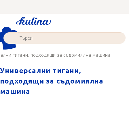
Преминаване
към
съдържанието
ални тигани, подходящи за съдомиялна машина
Универсални тигани,
подходящи за съдомиялна
машина