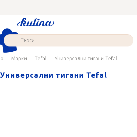
Преминаване
към
съдържанието
ло
Марки
Tefal
Универсални тигани Tefal
Универсални тигани Tefal