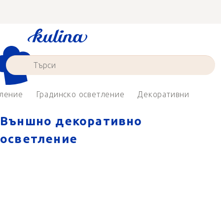
Преминаване
към
съдържанието
ление
Градинско осветление
Декоративни
Външно декоративно
осветление