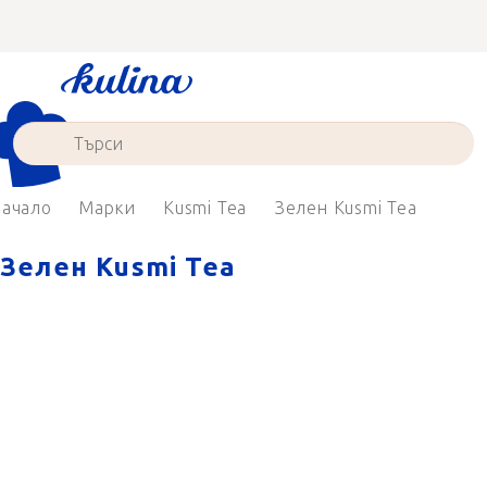
Преминаване
към
съдържанието
ачало
Марки
Kusmi Tea
Зелен Kusmi Tea
Зелен Kusmi Tea