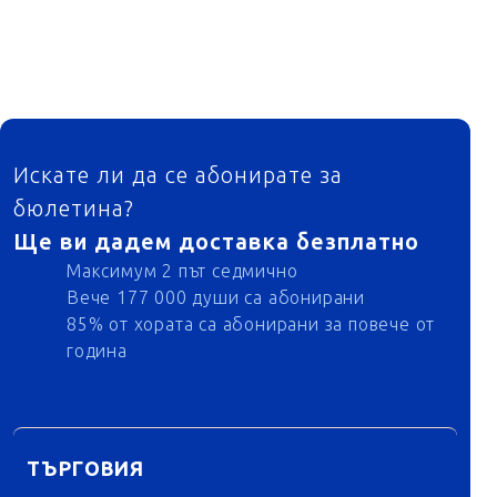
ФУТЕР
Искате ли да се абонирате за
бюлетина?
Ще ви дадем доставка безплатно
Максимум 2 път седмично
Вече 177 000 души са абонирани
85% от хората са абонирани за повече от
година
ТЪРГОВИЯ