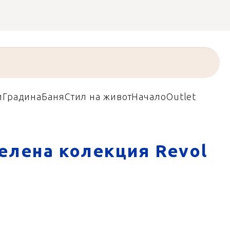
и
Градина
Баня
Стил на живот
Начало
Outlet
елена колекция Revol