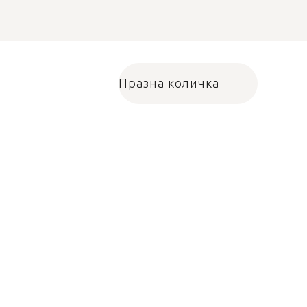
Празна количка
Количка за пазарува