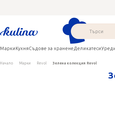
Преминаване
към
съдържанието
Марки
Кухня
Съдове за хранене
Деликатеси
Уред
Начало
Марки
Revol
Зелена колекция Revol
З