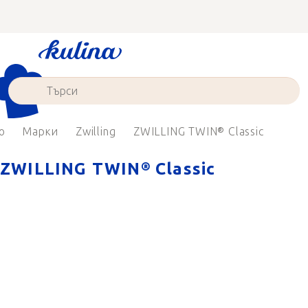
Преминаване
към
съдържанието
о
Марки
Zwilling
ZWILLING TWIN® Classic
ZWILLING TWIN® Classic