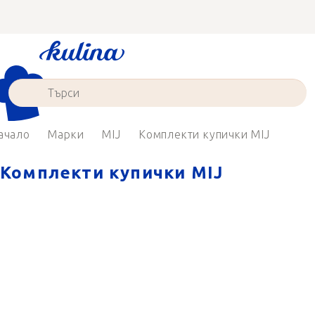
Преминаване
към
съдържанието
ачало
Марки
MIJ
Комплекти купички MIJ
Комплекти купички MIJ