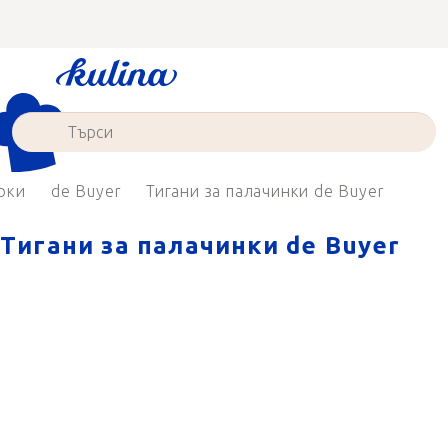
Преминаване
към
съдържанието
рки
de Buyer
Тигани за палачинки de Buyer
Тигани за палачинки de Buyer