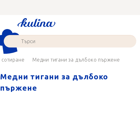
Преминаване
към
съдържанието
 сотиране
Медни тигани за дълбоко пържене
Медни тигани за дълбоко
пържене