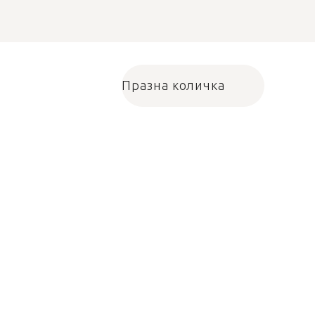
Празна количка
Количка за пазарува