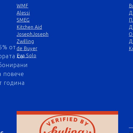
WMF
В
Alessi
Д
SMEG
П
Kitchen Aid
Д
JosephJoseph
О
Zwilling
Д
5% от
de Buyer
К
ората са
Eva Solo
бонирани
а повече
т година