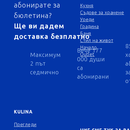
абонирате за
Кухня
Съдове за хранене
бюлетина?
Уреди
Ще ви дадем
Градина
Баня
доставка безплатно
Стил на живот
8
Начало
Вече 177
Максимум
х
Outlet
000 души
2 път
а
са
седмично
з
абонирани
о
KULINA
Прегледи