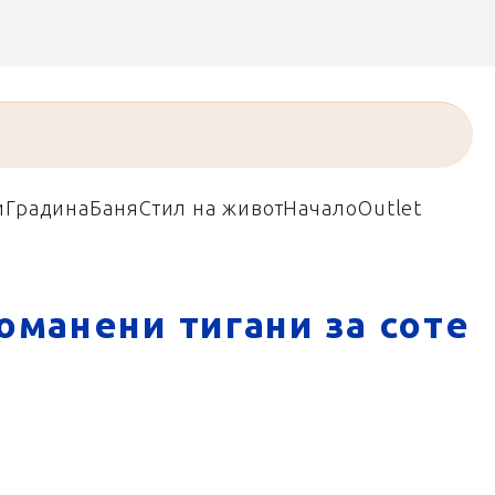
и
Градина
Баня
Стил на живот
Начало
Outlet
оманени тигани за соте