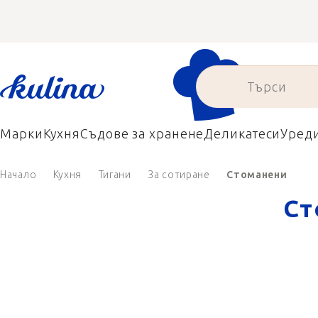
Преминаване
към
съдържанието
Марки
Кухня
Съдове за хранене
Деликатеси
Уред
Начало
Кухня
Тигани
За сотиране
Стоманени
Ст