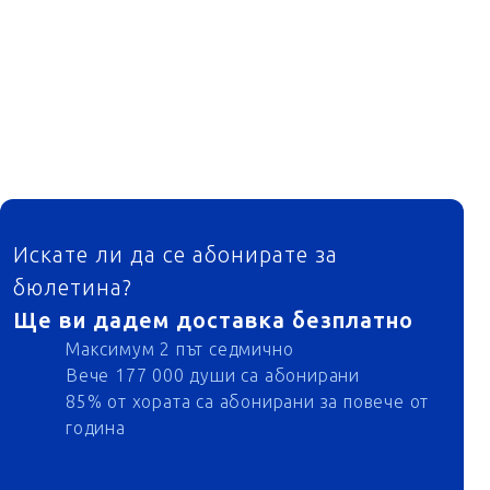
ФУТЕР
Искате ли да се абонирате за
бюлетина?
Ще ви дадем доставка безплатно
Максимум 2 път седмично
Вече 177 000 души са абонирани
85% от хората са абонирани за повече от
година