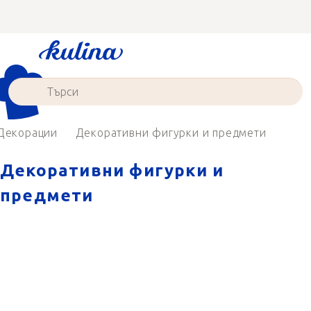
Преминаване
към
съдържанието
Декорации
Декоративни фигурки и предмети
Декоративни фигурки и
предмети