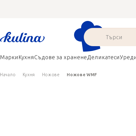
Преминаване
към
съдържанието
Марки
Кухня
Съдове за хранене
Деликатеси
Уред
Начало
Кухня
Ножове
Ножове WMF