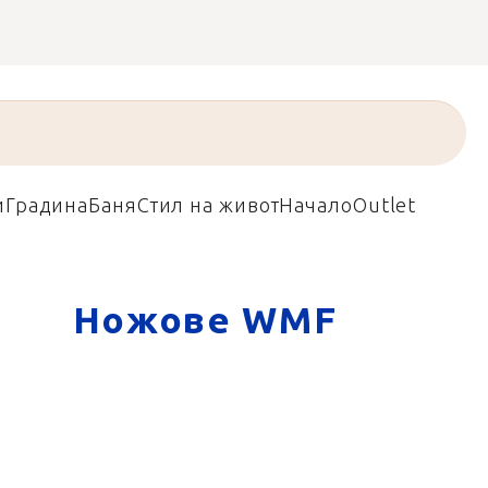
и
Градина
Баня
Стил на живот
Начало
Outlet
Ножове WMF