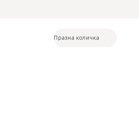
Празна количка
Количка за пазарува