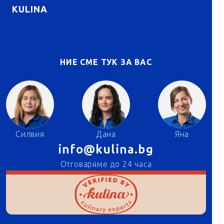
KULINA
НИЕ СМЕ ТУК ЗА ВАС
Силвия
Дана
Яна
info@kulina.bg
Отговаряме до 24 часа