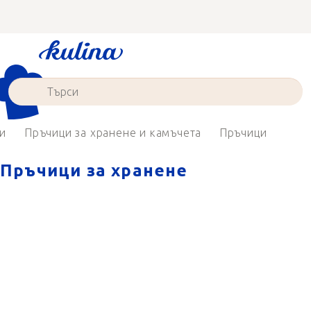
Преминаване
към
съдържанието
и
Пръчици за хранене и камъчета
Пръчици
Пръчици за хранене