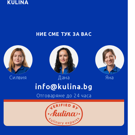
KULINA
НИЕ СМЕ ТУК ЗА ВАС
Силвия
Дана
Яна
info@kulina.bg
Отговаряме до 24 часа