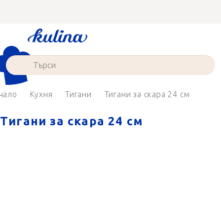
Преминаване
към
съдържанието
чало
Кухня
Тигани
Тигани за скара 24 см
Тигани за скара 24 см