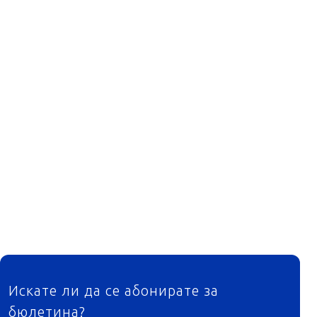
ФУТЕР
Искате ли да се абонирате за
бюлетина?