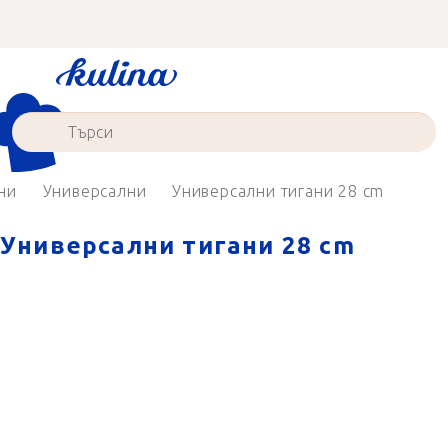
Преминаване
към
съдържанието
ни
Универсални
Универсални тигани 28 cm
Универсални тигани 28 cm