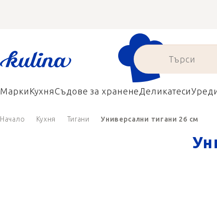
Преминаване
към
съдържанието
Марки
Кухня
Съдове за хранене
Деликатеси
Уред
Начало
Кухня
Тигани
Универсални тигани 26 см
Ун