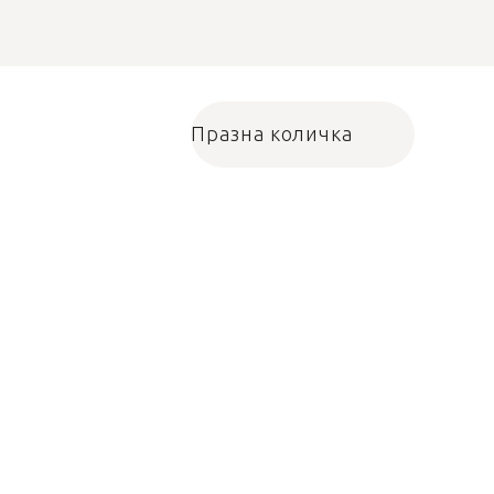
Празна количка
Количка за пазарува