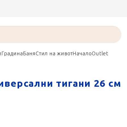
и
Градина
Баня
Стил на живот
Начало
Outlet
иверсални тигани 26 см