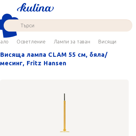
Преминаване
към
съдържанието
чало
Осветление
Лампи за таван
Висящи
Висяща лампа CLAM 55 см, бяла/
месинг, Fritz Hansen