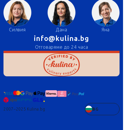
Силвия
Дана
Яна
info@kulina.bg
Отговаряме до 24 часа
2007–2025 Kulina.bg
BG