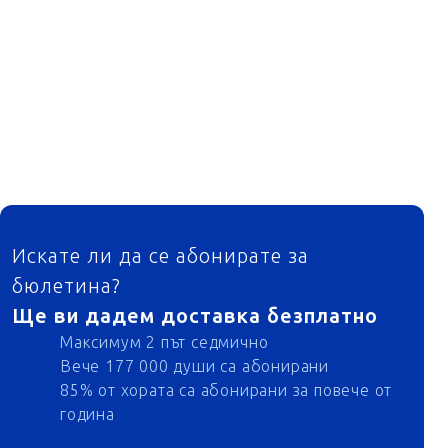
ФУТЕР
Искате ли да се абонирате за
бюлетина?
Ще ви дадем доставка безплатно
Максимум 2 път седмично
Вече 177 000 души са абонирани
85% от хората са абонирани за повече от
година