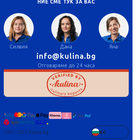
НИЕ СМЕ ТУК ЗА ВАС
Силвия
Дана
Яна
info@kulina.bg
Отговаряме до 24 часа
2007–2025 Kulina.bg
BG