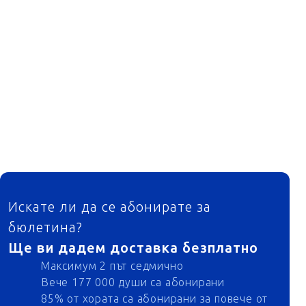
ФУТЕР
Искате ли да се абонирате за
бюлетина?
Ще ви дадем доставка безплатно
Максимум 2 път седмично
Вече 177 000 души са абонирани
85% от хората са абонирани за повече от