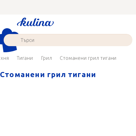
Преминаване
към
съдържанието
ухня
Тигани
Грил
Стоманени грил тигани
Стоманени грил тигани