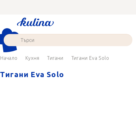
Преминаване
към
съдържанието
Начало
Кухня
Тигани
Тигани Eva Solo
Тигани Eva Solo