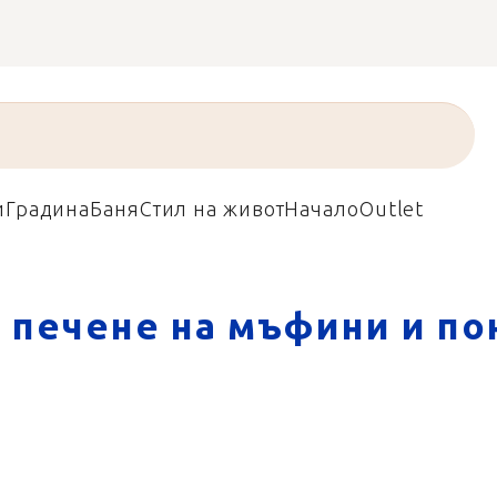
и
Градина
Баня
Стил на живот
Начало
Outlet
 печене на мъфини и по