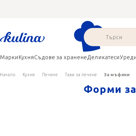
Преминаване
към
съдържанието
Марки
Кухня
Съдове за хранене
Деликатеси
Уред
Начало
Кухня
Печене
Тави за печене
За мъфини
Форми за