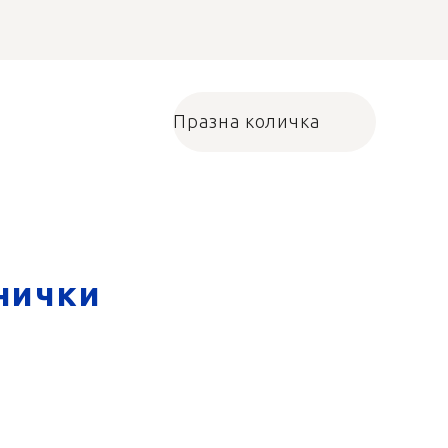
Празна количка
Количка за пазарува
нички